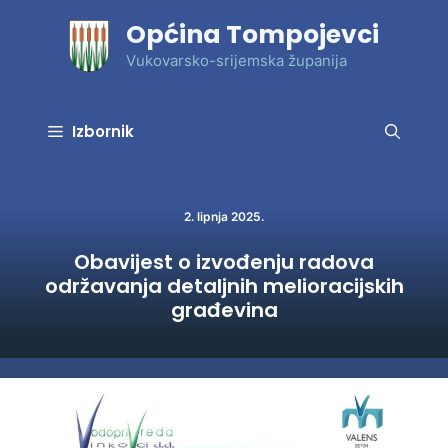
Preskoči
Općina Tompojevci
na
sadržaj
Vukovarsko-srijemska županija
Izbornik
2. lipnja 2025.
Obavijest o izvođenju radova
održavanja detaljnih melioracijskih
građevina