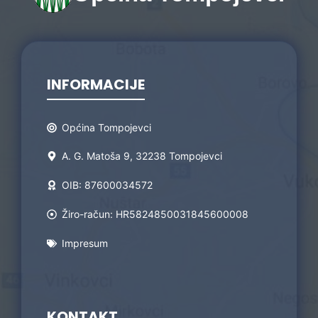
INFORMACIJE
Općina Tompojevci
A. G. Matoša 9, 32238 Tompojevci
OIB: 87600034572
Žiro-račun: HR5824850031845600008
Impresum
KONTAKT