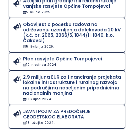
Akcijski plan gradnje i/ili rekonstrukcije
vanjske rasvjete Općine Tompojevci
5. Rujna 2025.
Obavijest o početku radova na
održavanju uzemljenja dalekovoda 20 kV
(k.č. br. 2065, 2066/5, 1844/1 i 1840, k.o.
Čakovci)
5. Svibnja 2025.
Plan rasvjete Općine Tompojevci
12. Prosinca 2024.
2,9 milijuna EUR za financiranje projekata
lokalne infrastrukture i ruralnog razvoja
na područjima naseljenim pripadnicima
nacionalnih manjina
11. Rujna 2024.
JAVNI POZIV ZA PREDOČENJE
GEODETSKOG ELABORATA
18. Ožujka 2024.