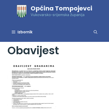
Preskoči
Općina Tompojevci
na
sadržaj
Vukovarsko-srijemska županija
Izbornik
Obavijest