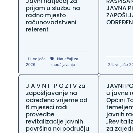
Javni natječaj za
RASPISA
prijam u službu na
JAVNA P
radno mjesto
ZAPOŠLJ
računovodstveni
ODREĐEN
referent
11. veljače
Natječaji za
2026.
zapošljavanje
24. veljače 2
J A V N I P O Z I V za
JAVNI PO
zapošljavanje na
u javne 
određeno vrijeme od
Općini T
6 mjeseci radi
temelje
provedbe
javnih r
revitalizacije javnih
„Revitali
površina na području
za zajedn