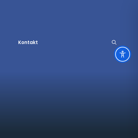
Kontakt
užbene obavijesti
ruge i servisne informacije
tječaji za udruge
amenitosti
a
tječaji za zapošljavanje
rski život
tječaji
ltura
vni pozivi