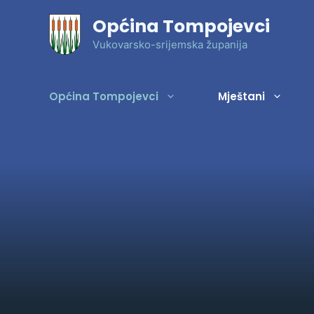
Preskoči
Općina Tompojevci
na
sadržaj
Vukovarsko-srijemska županija
Općina Tompojevci
Mještani
Statut
Gospodarenje otpadom
Javna nabava
Infrastruktura
Projekti
Općinsko vijeće
Komunalne djelatnosti
Gospodarska zona
Naselja Općine
Financiranje političkih stranaka i nezavisnih
Grobna naknada
Prostorno i urbanističko planiranje
Gospodarstvo i stanovništvo
vijećnika
Poljoprivreda
Grb i zastava
Izvješća nezavisnih vijećnika
Domovinski rat
Jedinstveni upravni odjel