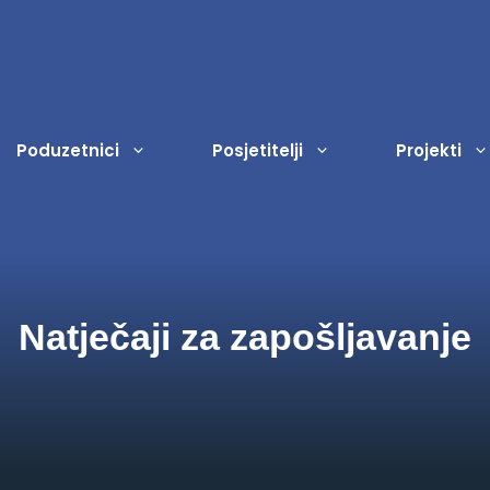
Poduzetnici
Posjetitelji
Projekti
Registar dokumenata
Ostala događanja
Odgoj i obrazovanje
Porezi
Sl
Ud
Natječaji za zapošljavanje
Strateški dokumenti
Dječji vrtić Lopoč
Zakup javnih površina
Na
Zn
Proračun
Zaštita i zbrinjavanje životinj
Na
Vje
Isplate iz proračuna
Civilna zaštita
Na
Ku
Financijski izvještaji
Socijalna zaštita
Ja