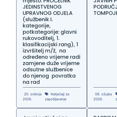
mjesto: PROČELNIK
JAVNIH 
Zaštita podataka
JEDINSTVENOG
PODRUČJ
UPRAVNOG ODJELA
TOMPOJ
(službenik I.
kategorije,
potkategorije: glavni
rukovoditelj, 1.
klasifikacijski rang), 1
izvršitelj m/ž, na
određeno vrijeme radi
zamjene duže vrijeme
odsutne službenice
do njenog povratka
na rad
20. svibnja
Natječaji za
09. ožujka
2026.
zapošljavanje
2026.