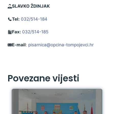
SLAVKO ŽDINJAK
Tel:
032/514-184
Fax:
032/514-185
E-mail
:
pisarnica@opcina-tompojevci.hr
Povezane vijesti