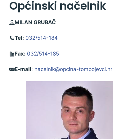
Općinski načelnik
MILAN GRUBAČ
Tel:
032/514-184
Fax:
032/514-185
E-mail
:
nacelnik@opcina-tompojevci.hr