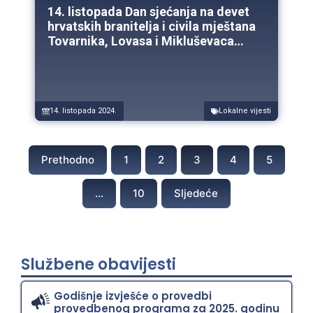
14. listopada Dan sjećanja na devet
hrvatskih branitelja i civila mještana
Tovarnika, Lovasa i Mikluševaca
pogubljenih 1991. godine
14. listopada 2024.
Lokalne vijesti
Prethodno
1
2
3
4
5
…
10
Sljedeće
Službene obavijesti
Godišnje izvješće o provedbi
provedbenog programa za 2025. godinu