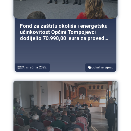
Fond za zaštitu okoliša i energetsku
učinkovitost Općini Tompojevci
dodijelio 70.990,00 eura za provedbu
projekta uklanjanja otpada
odbačenog u okoliš
24. siječnja 2025.
Lokalne vijesti