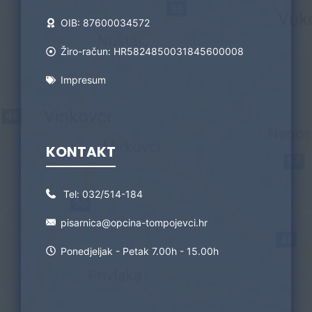
OIB: 87600034572
Žiro-račun: HR5824850031845600008
Impresum
KONTAKT
Tel:
032/514-184
pisarnica@opcina-tompojevci.hr
Ponedjeljak - Petak 7.00h - 15.00h