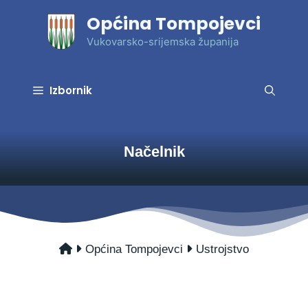
Preskoči
Općina Tompojevci
na
sadržaj
Vukovarsko-srijemska županija
Izbornik
Načelnik
Općina Tompojevci
Ustrojstvo