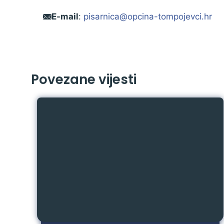
E-mail
:
pisarnica@opcina-tompojevci.hr
Povezane vijesti