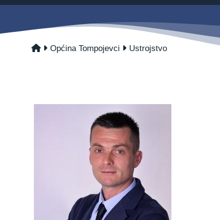
Savjetovanja s javnošću
Zahtjevi i obrasci
Imovina
Evidencija sklopljenih ugovora
Općina Tompojevci
Ustrojstvo
Zakonski okvir djelovanja JLPRS
Procedure
Službeni vjesnik
Sponzorstva i donacije
Otvoreni podaci
Ostali dokumenti