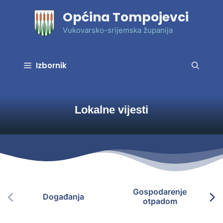
Preskoči
Općina Tompojevci
na
sadržaj
Vukovarsko-srijemska županija
Izbornik
Lokalne vijesti
Gospodarenje
Događanja
otpadom