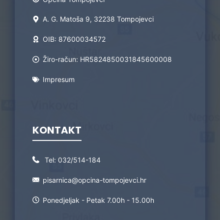
A. G. Matoša 9, 32238 Tompojevci
OIB: 87600034572
Žiro-račun: HR5824850031845600008
Impresum
KONTAKT
Tel:
032/514-184
pisarnica@opcina-tompojevci.hr
Ponedjeljak - Petak 7.00h - 15.00h