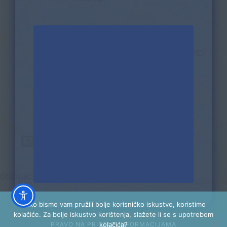
Kako bismo vam pružili bolje korisničko iskustvo, koristimo
kolačiće. Za bolje iskustvo korištenja, slažete li se s upotrebom
PRAVO NA PRISTUP INFORMACIJAMA
kolačića?