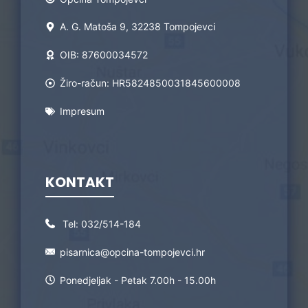
A. G. Matoša 9, 32238 Tompojevci
OIB: 87600034572
Žiro-račun: HR5824850031845600008
Impresum
KONTAKT
Tel:
032/514-184
pisarnica@opcina-tompojevci.hr
Ponedjeljak - Petak 7.00h - 15.00h