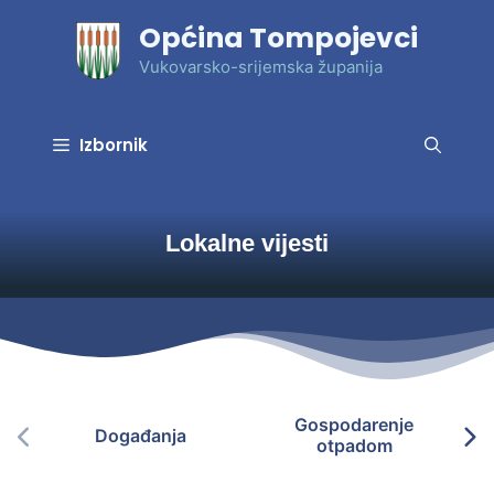
Preskoči
Općina Tompojevci
na
sadržaj
Vukovarsko-srijemska županija
Izbornik
Lokalne vijesti
Gospodarenje
Događanja
otpadom