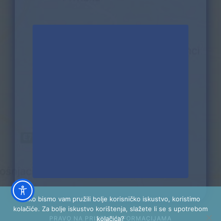
Kako bismo vam pružili bolje korisničko iskustvo, koristimo
kolačiće. Za bolje iskustvo korištenja, slažete li se s upotrebom
PRAVO NA PRISTUP INFORMACIJAMA
kolačića?