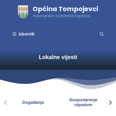
Preskoči
Općina Tompojevci
na
sadržaj
Vukovarsko-srijemska županija
Izbornik
Lokalne vijesti
Gospodarenje
Događanja
otpadom