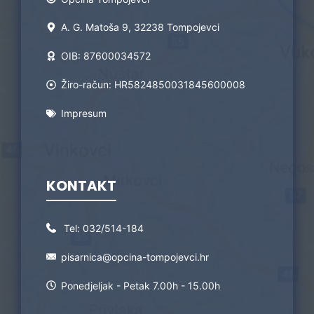
A. G. Matoša 9, 32238 Tompojevci
OIB: 87600034572
Žiro-račun: HR5824850031845600008
Impresum
KONTAKT
Tel:
032/514-184
pisarnica@opcina-tompojevci.hr
Ponedjeljak - Petak 7.00h - 15.00h