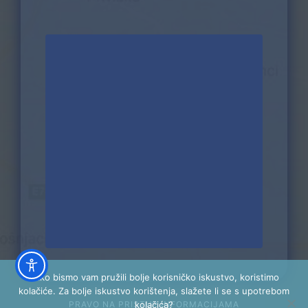
Kako bismo vam pružili bolje korisničko iskustvo, koristimo
kolačiće. Za bolje iskustvo korištenja, slažete li se s upotrebom
PRAVO NA PRISTUP INFORMACIJAMA
kolačića?