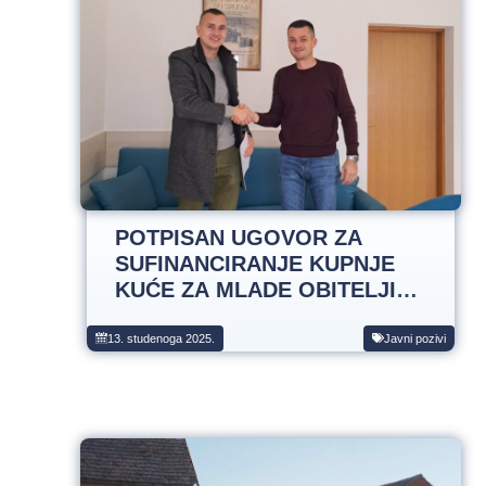
POTPISAN UGOVOR ZA
SUFINANCIRANJE KUPNJE
KUĆE ZA MLADE OBITELJI
NA PODRUČJU OPĆINE
TOMPOJEVCI ZA 2025.
13. studenoga 2025.
Javni pozivi
GODINU