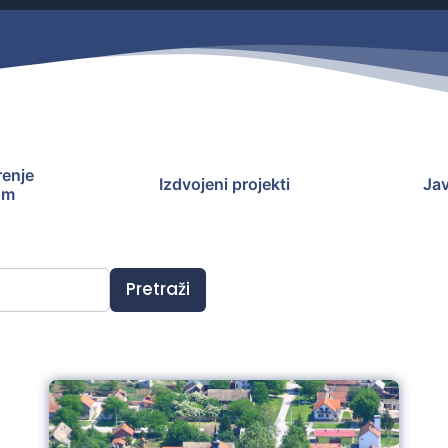
Savjetovanja s javnošću
Zahtjevi i obrasci
Imovina
Evidencija sklopljenih ugovora
Zakonski okvir djelovanja JLPRS
Procedure
enje
Izdvojeni projekti
Jav
Službeni vjesnik
om
Sponzorstva i donacije
Otvoreni podaci
Pretraži
Ostali dokumenti