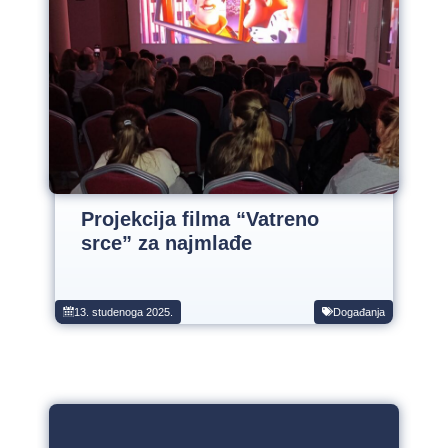
Projekcija filma “Vatreno
srce” za najmlađe
13. studenoga 2025.
Događanja