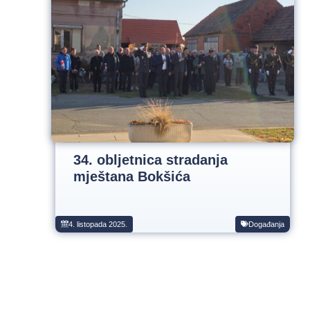
34. obljetnica stradanja
mještana Bokšića
4. listopada 2025.
Događanja