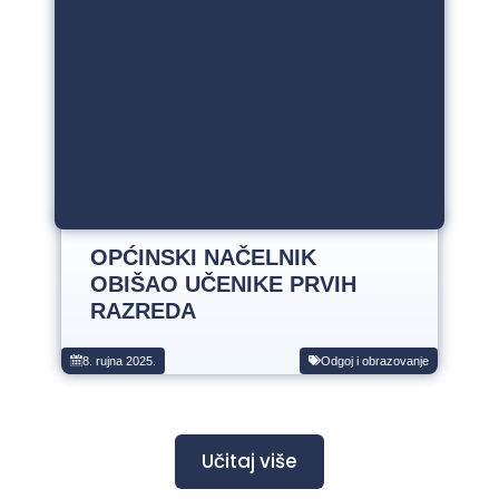
OPĆINSKI NAČELNIK
OBIŠAO UČENIKE PRVIH
RAZREDA
8. rujna 2025.
Odgoj i obrazovanje
Učitaj više