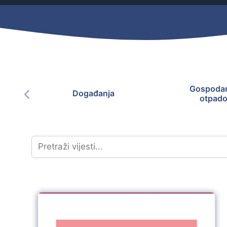
Mjesni odbor
Izbori
Načelnik
Gospodar
Događanja
otpad
Pravo na pristup informacijama
Izjava o pristupačnosti