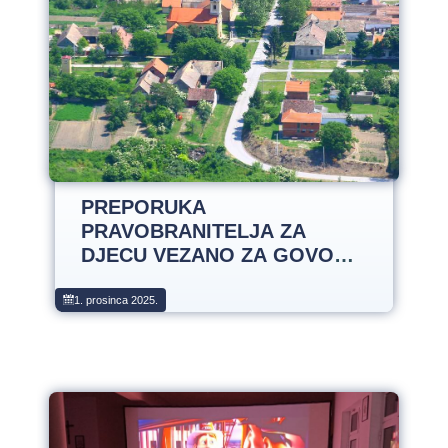
PREPORUKA
PRAVOBRANITELJA ZA
DJECU VEZANO ZA GOVOR
MRŽNJE NA NAVIJAČKIM
GRAFITIMA
1. prosinca 2025.