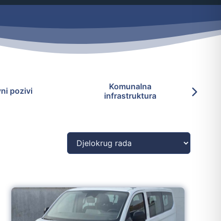
Komunalna
ni pozivi
Kom
infrastruktura