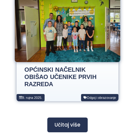
OPĆINSKI NAČELNIK
OBIŠAO UČENIKE PRVIH
RAZREDA
8. rujna 2025.
Odgoj i obrazovanje
Učitaj više