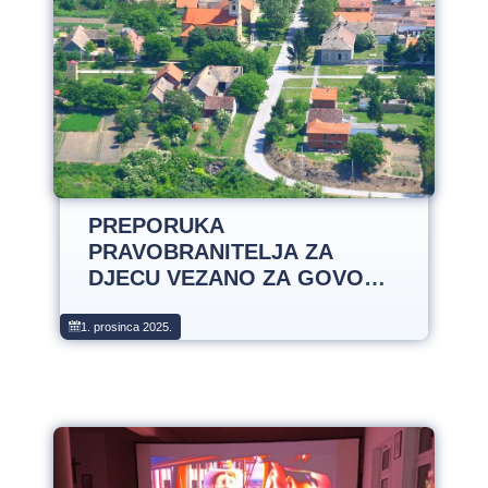
PREPORUKA
PRAVOBRANITELJA ZA
DJECU VEZANO ZA GOVOR
MRŽNJE NA NAVIJAČKIM
GRAFITIMA
1. prosinca 2025.