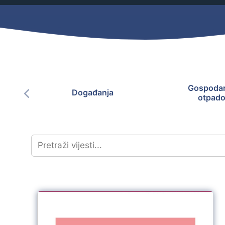
Mjesni odbor
Izbori
Načelnik
Gospodar
Događanja
otpad
Pravo na pristup informacijama
Izjava o pristupačnosti