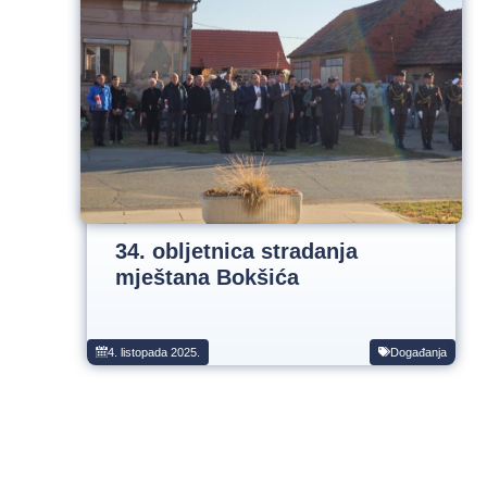
34. obljetnica stradanja
mještana Bokšića
4. listopada 2025.
Događanja