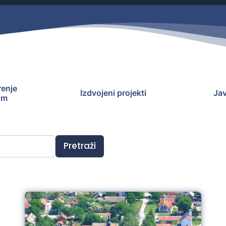
Savjetovanja s javnošću
Zahtjevi i obrasci
Imovina
Evidencija sklopljenih ugovora
Zakonski okvir djelovanja JLPRS
Procedure
enje
Izdvojeni projekti
Jav
Službeni vjesnik
om
Sponzorstva i donacije
Otvoreni podaci
Pretraži
Ostali dokumenti