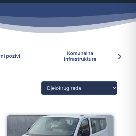
Komunalna
ni pozivi
Kom
infrastruktura