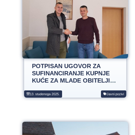
POTPISAN UGOVOR ZA
SUFINANCIRANJE KUPNJE
KUĆE ZA MLADE OBITELJI
NA PODRUČJU OPĆINE
TOMPOJEVCI ZA 2025.
13. studenoga 2025.
Javni pozivi
GODINU