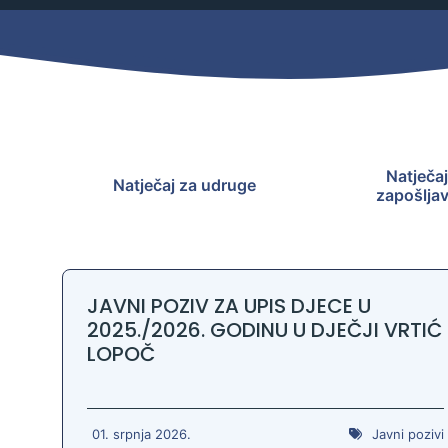
Mjesni odbor
Izbori
Načelnik
Natječaj
Natječaj za udruge
zapošlja
JAVNI POZIV ZA UPIS DJECE U
2025./2026. GODINU U DJEČJI VRTIĆ
LOPOČ
Pravo na pristup informacijama
Izjava o pristupačnosti
01. srpnja 2026.
Javni pozivi