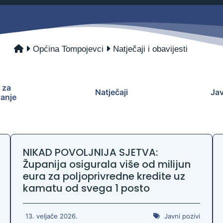
Savjetovanja s javnošću
Zahtjevi i obrasci
Imovina
Evidencija sklopljenih ugovora
Općina Tompojevci
Natječaji i obavijesti
Zakonski okvir djelovanja JLPRS
Procedure
 za
Natječaji
Jav
Službeni vjesnik
vanje
Sponzorstva i donacije
Otvoreni podaci
Ostali dokumenti
NIKAD POVOLJNIJA SJETVA:
Županija osigurala više od milijun
eura za poljoprivredne kredite uz
kamatu od svega 1 posto
13. veljače 2026.
Javni pozivi