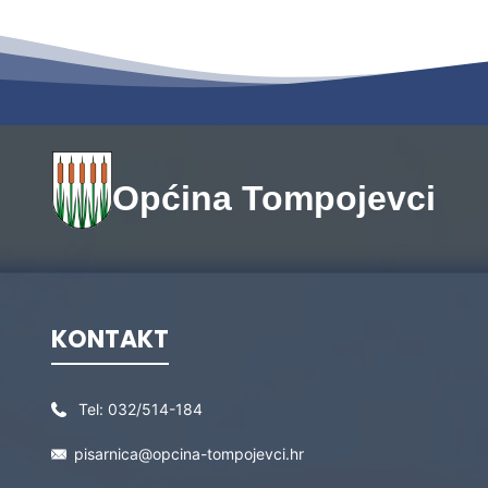
Općina Tompojevci
KONTAKT
Tel:
032/514-184
pisarnica@opcina-tompojevci.hr