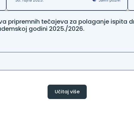
va pripremnih tečajeva za polaganje ispita dr
ademskoj godini 2025./2026.
Učitaj više