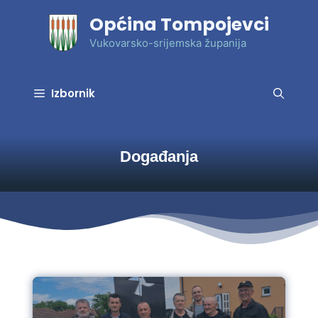
Preskoči
Općina Tompojevci
na
sadržaj
Vukovarsko-srijemska županija
Izbornik
Događanja