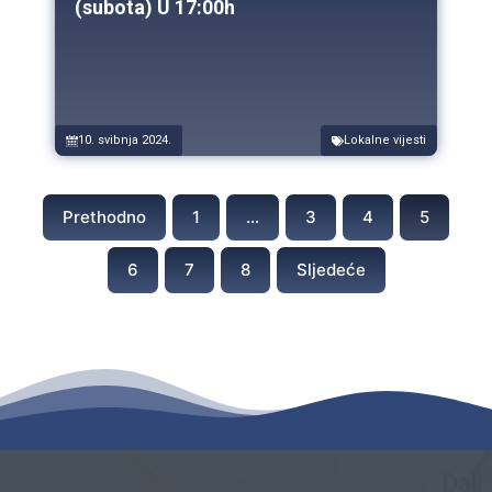
(subota) U 17:00h
10. svibnja 2024.
Lokalne vijesti
Prethodno
1
…
3
4
5
6
7
8
Sljedeće