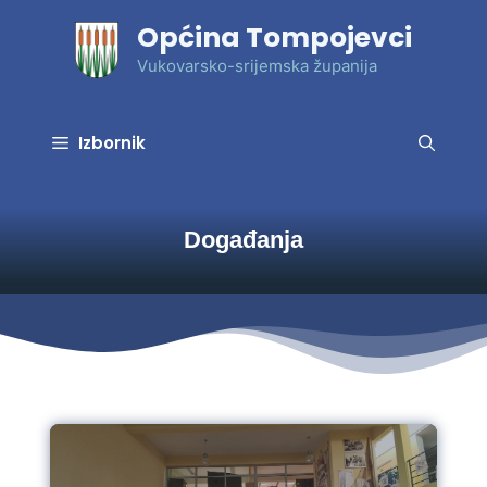
Preskoči
Općina Tompojevci
na
sadržaj
Vukovarsko-srijemska županija
Izbornik
Događanja